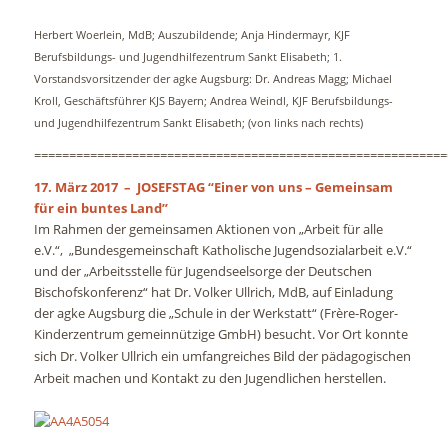
Herbert Woerlein, MdB; Auszubildende; Anja Hindermayr, KJF
Berufsbildungs- und Jugendhilfezentrum Sankt Elisabeth; 1.
Vorstandsvorsitzender der agke Augsburg: Dr. Andreas Magg; Michael
Kroll, Geschäftsführer KJS Bayern; Andrea Weindl, KJF Berufsbildungs-
und Jugendhilfezentrum Sankt Elisabeth;
(von links nach rechts)
===========================================================
17. März 2017 – JOSEFSTAG “Einer von uns – Gemeinsam
für ein buntes Land”
Im Rahmen der gemeinsamen Aktionen von „Arbeit für alle
e.V.“, „Bundesgemeinschaft Katholische Jugendsozialarbeit e.V.“
und der „Arbeitsstelle für Jugendseelsorge der Deutschen
Bischofskonferenz“ hat Dr. Volker Ullrich, MdB, auf Einladung
der agke Augsburg die „Schule in der Werkstatt“ (Frère-Roger-
Kinderzentrum gemeinnützige GmbH) besucht.
Vor Ort konnte
sich Dr. Volker Ullrich ein umfangreiches Bild der pädagogischen
Arbeit machen und Kontakt zu den Jugendlichen herstellen.