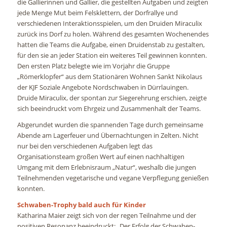
die Gallierinnen und Gallier, die gestellten Aufgaben und zeigten
jede Menge Mut beim Felsklettern, der Dorfrallye und
verschiedenen Interaktionsspielen, um den Druiden Miraculix
zurück ins Dorf zu holen. Während des gesamten Wochenendes
hatten die Teams die Aufgabe, einen Druidenstab zu gestalten,
für den sie an jeder Station ein weiteres Teil gewinnen konnten.
Den ersten Platz belegte wie im Vorjahr die Gruppe
„Römerklopfer“ aus dem Stationären Wohnen Sankt Nikolaus
der KJF Soziale Angebote Nordschwaben in Dürrlauingen.
Druide Miraculix, der spontan zur Siegerehrung erschien, zeigte
sich beeindruckt vom Ehrgeiz und Zusammenhalt der Teams.
Abgerundet wurden die spannenden Tage durch gemeinsame
Abende am Lagerfeuer und Übernachtungen in Zelten. Nicht
nur bei den verschiedenen Aufgaben legt das
Organisationsteam großen Wert auf einen nachhaltigen
Umgang mit dem Erlebnisraum „Natur“, weshalb die jungen
Teilnehmenden vegetarische und vegane Verpflegung genießen
konnten.
Schwaben-Trophy bald auch für Kinder
Katharina Maier zeigt sich von der regen Teilnahme und der
positiven Resonanz beeindruckt: „Der Erfolg der Schwaben-