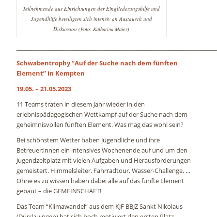
Teilnehmende aus Einrichtungen der Eingliederungshilfe und
Jugendhilfe beteiligten sich intensiv an Austausch und
Diskussion
(Foto: Katharina Maier)
_____________________________________________________________________
Schwabentrophy “Auf der Suche nach dem fünften
Element” in Kempten
19.05. – 21.05.2023
11 Teams traten in diesem Jahr wieder in den
erlebnispädagogischen Wettkampf auf der Suche nach dem
geheimnisvollen fünften Element. Was mag das wohl sein?
Bei schönstem Wetter haben Jugendliche und ihre
Betreuer:innen ein intensives Wochenende auf und um den
Jugendzeltplatz mit vielen Aufgaben und Herausforderungen
gemeistert. Himmelsleiter, Fahrradtour, Wasser-Challenge, …
Ohne es zu wissen haben dabei alle auf das fünfte Element
gebaut – die GEMEINSCHAFT!
Das Team “Klimawandel” aus dem KJF BBJZ Sankt Nikolaus
(Dürrlauingen) hat sich hoch motiviert den ersten Platz